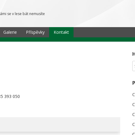
námi se v lese bát nemusíte
Galerie
Příspěvky
Kontakt
C
85 393 050
C
C
C
C