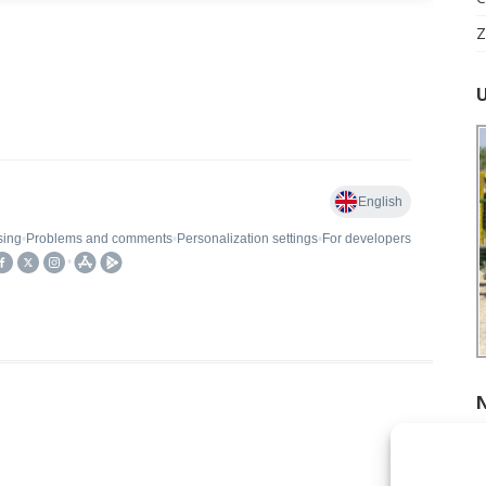
Z
A
K