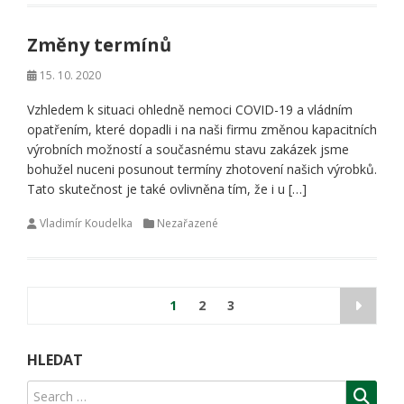
Změny termínů
15. 10. 2020
Vzhledem k situaci ohledně nemoci COVID-19 a vládním
opatřením, které dopadli i na naši firmu změnou kapacitních
výrobních možností a současnému stavu zakázek jsme
bohužel nuceni posunout termíny zhotovení našich výrobků.
Tato skutečnost je také ovlivněna tím, že i u […]
Vladimír Koudelka
Nezařazené
Stránkování
1
2
3
příspěvků
HLEDAT