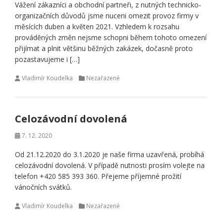
Vážení zákazníci a obchodní partneři, z nutných technicko-
organizačních důvodů jsme nuceni omezit provoz firmy v
měsících duben a květen 2021. Vzhledem k rozsahu
prováděných změn nejsme schopni během tohoto omezení
přijímat a plnit většinu běžných zakázek, dočasně proto
pozastavujeme i […]
Vladimír Koudelka
Nezařazené
Celozávodní dovolená
7. 12. 2020
Od 21.12.2020 do 3.1.2020 je naše firma uzavřená, probíhá
celozávodní dovolená. V případě nutnosti prosím volejte na
telefon +420 585 393 360. Přejeme příjemné prožití
vánočních svátků.
Vladimír Koudelka
Nezařazené