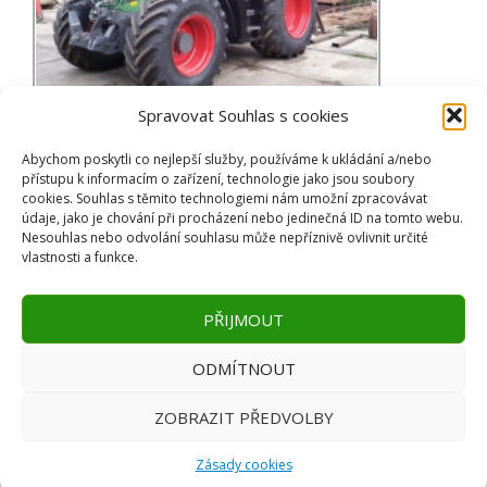
Spravovat Souhlas s cookies
NAJDETE NÁS
Abychom poskytli co nejlepší služby, používáme k ukládání a/nebo
přístupu k informacím o zařízení, technologie jako jsou soubory
Adresa
cookies. Souhlas s těmito technologiemi nám umožní zpracovávat
Komenského 477
údaje, jako je chování při procházení nebo jedinečná ID na tomto webu.
Nesouhlas nebo odvolání souhlasu může nepříznivě ovlivnit určité
784 01 Červenka
vlastnosti a funkce.
Otevírací doba
Pondělí — pátek: 8:00–15:00
PŘIJMOUT
Sobota a neděle: zavřeno
ODMÍTNOUT
ZOBRAZIT PŘEDVOLBY
Používáme WordPress (v češtině).
|
Design: Dream vytvořil
vsFish
.
Zásady cookies